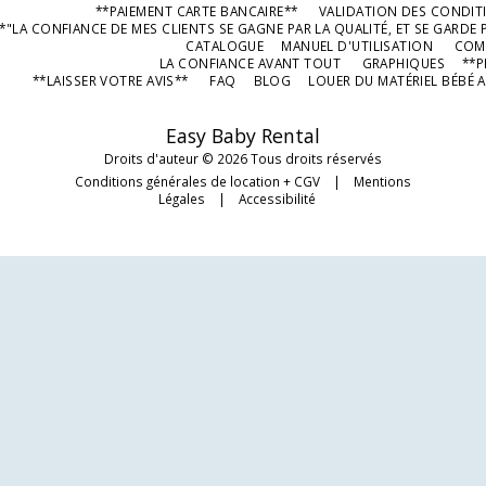
**PAIEMENT CARTE BANCAIRE**
VALIDATION DES CONDIT
*"LA CONFIANCE DE MES CLIENTS SE GAGNE PAR LA QUALITÉ, ET SE GARDE P
CATALOGUE
MANUEL D'UTILISATION
COMP
LA CONFIANCE AVANT TOUT
GRAPHIQUES
**P
**LAISSER VOTRE AVIS**
FAQ
BLOG
LOUER DU MATÉRIEL BÉBÉ A
Easy Baby Rental
Droits d'auteur © 2026 Tous droits réservés
Conditions générales de location + CGV
|
Mentions
Légales
|
Accessibilité