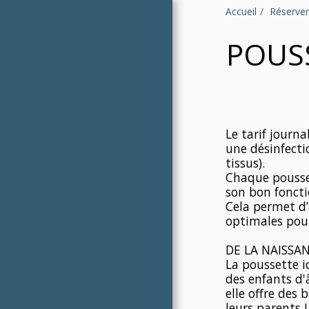
Accueil
Réserver
POUS
ACCUEIL
Le tarif journ
une désinfecti
ARTICLES À LOUER
tissus).
CONDITIONS
Chaque pousset
son bon fonct
SYSTÈME "ISOFIX"
Cela permet d’
optimales pour
À PROPOS
MÉTHODES DE NETTOYAGE ET
DE LA NAISSAN
ORGANISATIONS
La poussette 
ON PARLE D'EASY BABY
des enfants d'
RENTAL
elle offre des
leurs parents !
**PAIEMENT CARTE