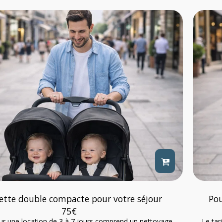
ette double compacte pour votre séjour
Pou
75
€
our une location de 3 à 7 jours comprend un nettoyage
Le tar