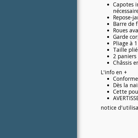
Capotes in
nécessair
Repose-j
Barre de 
Roues ava
Garde cor
Pliage à 
Taille pl
2 paniers
Châssis e
L'info en +
Conforme
Dès la nai
Cette pou
AVERTISSE
notice d'utilis