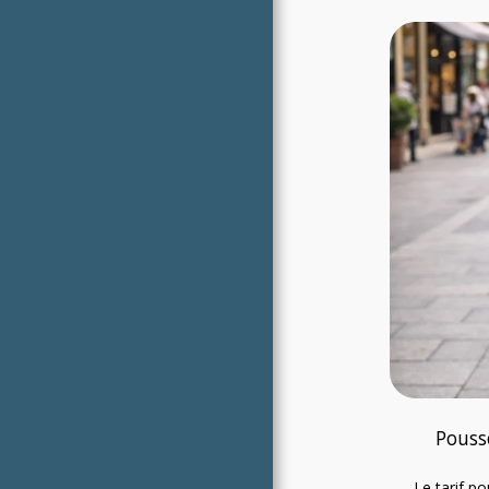
Pouss
Le tarif p