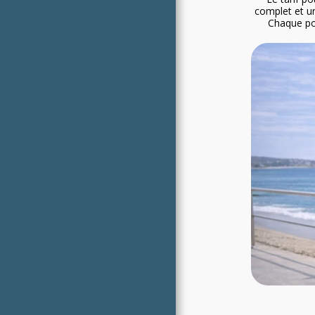
complet et un
Chaque pou
fonctionneme
pendant toute la durée 
kg maximum 
poussette i
rapproch