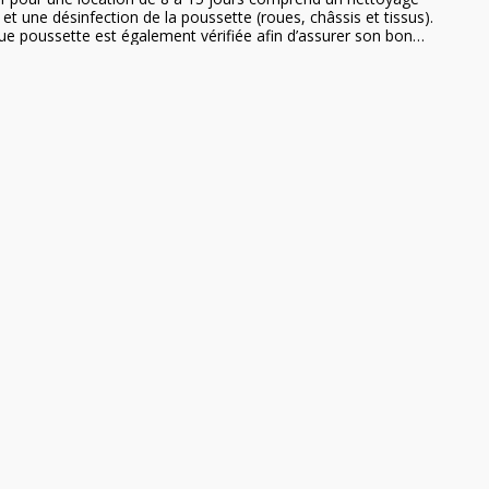
et une désinfection de la poussette (roues, châssis et tissus).
e poussette est également vérifiée afin d’assurer son bon
nnement. Cela garantit une hygiène et une sécurité optimales
toute la durée de la location. La poussette idéale pour
r des jumeaux ou des enfants d'âge rapprochés ! Légère et
aniable, elle offre des balades confortables aux enfants et à
leurs parents !