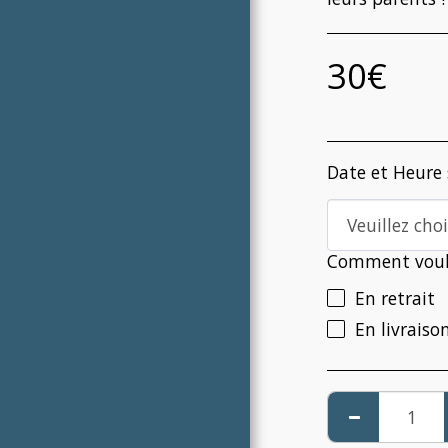
BANCAIRE**
VALIDATION DES CONDITIONS
DE LOCATION
30
€
**"LA CONFIANCE DE MES
CLIENTS SE GAGNE PAR LA
QUALITÉ, ET SE GARDE PAR LA
RIGUEUR." **
CATALOGUE
Date et Heure
MANUEL D'UTILISATION
Veuillez cho
COMPTEUR DE CHIFFRES
Comment voule
LA CONFIANCE AVANT TOUT
En retrait
GRAPHIQUES
En livrais
**PRENEZ CONTACT **
**LAISSER VOTRE AVIS**
FAQ
BLOG