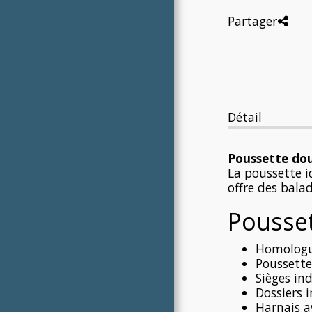
LOUER DU MATÉRIEL BÉBÉ
Partager
AILLEURS EN FRANCE
MARQUES
Détail
Poussette dou
La poussette i
offre des bala
Pousse
Homologu
Poussette
Sièges in
Dossiers 
Harnais a