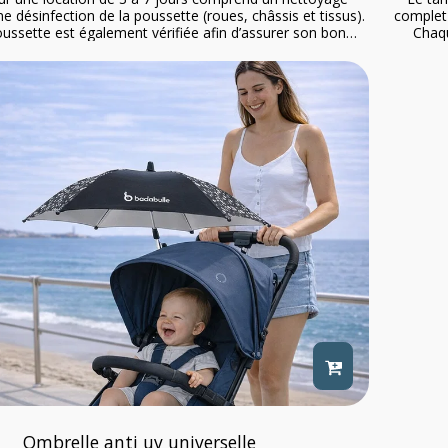
e désinfection de la poussette (roues, châssis et tissus).
complet 
ssette est également vérifiée afin d’assurer son bon
Chaqu
nt. Cela garantit une hygiène et une sécurité optimales
fonctio
de la location. DE LA NAISSANCE A 3 ANS ( 15
pendant 
par siège) ne conviens pas aux enfants de 4 ans ; La
promene
déale pour promener des jumeaux ou des enfants d'âge
très m
és ! Légère et très maniable, elle offre des balades
confortables aux enfants et à leurs parents !
Ombrelle anti uv universelle