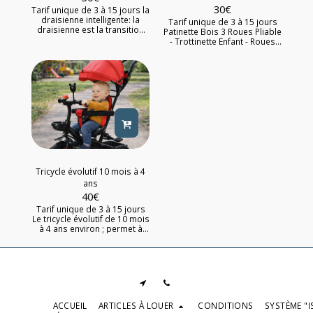
30
€
Tarif unique de 3 à 15 jours la
draisienne intelligente: la
Tarif unique de 3 à 15 jours
draisienne est la transition
Patinette Bois 3 Roues Pliable
idéale entre tricycle et vélo à
- Trottinette Enfant - Roues
2 roues Prêt à jouer avec son
Silencieuses
équilibre et démarrer la
grande aventure du deux
roues? Notre draisienne 10"
est adaptée aux enfants dès
2 ans (85 cm à 105cm) Ses
atouts : son cadre bas facile
à enjamber, son repose-
pieds qui invite à jouer avec
l'équilibre et sa légèreté.
C'est le parfait allié pour
s'amuser et apprendre à se
propulser à son rythme.
Tricycle évolutif 10 mois à 4
ans
40
€
Tarif unique de 3 à 15 jours
Le tricycle évolutif de 10 mois
à 4 ans environ ; permet à
votre enfant de commencer à
être actif dès son plus jeune
âge. Ce tricycle commence
par une longue mer
rembourrée, avec une
ceinture de sécurité et une
barre de sécurité pour la
ACCUEIL
ARTICLES À LOUER
CONDITIONS
SYSTÈME "I
sécurité de votre enfant. Pour