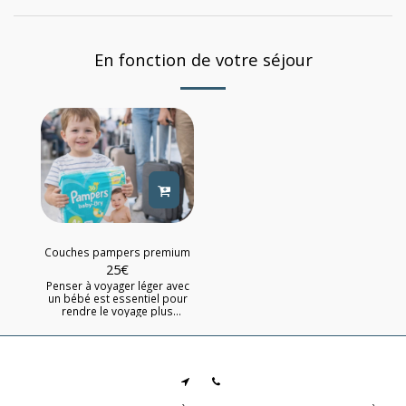
En fonction de votre séjour
Couches pampers premium
25
€
Penser à voyager léger avec
un bébé est essentiel pour
rendre le voyage plus
agréable. Easy Baby Rental
peut certainement vous aider
en proposant des services
supplémentaire : Choisissez
la taille des couches de la
taille 2 à la taille 5 marque
pampers uniquement ou