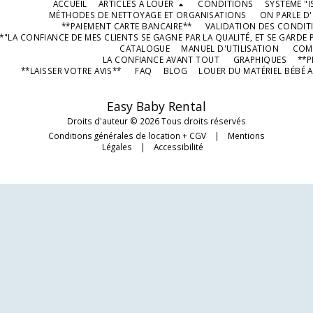
ACCUEIL
ARTICLES À LOUER
CONDITIONS
SYSTÈME "I
couches piscine taille 5/6
MÉTHODES DE NETTOYAGE ET ORGANISATIONS
ON PARLE D
**PAIEMENT CARTE BANCAIRE**
VALIDATION DES CONDIT
*"LA CONFIANCE DE MES CLIENTS SE GAGNE PAR LA QUALITÉ, ET SE GARDE P
CATALOGUE
MANUEL D'UTILISATION
COMP
LA CONFIANCE AVANT TOUT
GRAPHIQUES
**P
**LAISSER VOTRE AVIS**
FAQ
BLOG
LOUER DU MATÉRIEL BÉBÉ A
Easy Baby Rental
Droits d'auteur © 2026 Tous droits réservés
Conditions générales de location + CGV
|
Mentions
Légales
|
Accessibilité