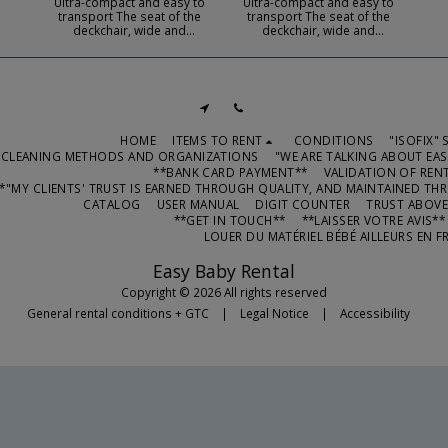
Ultra-compact and easy to
Ultra-compact and easy to
transport The seat of the
transport The seat of the
deckchair, wide and
deckchair, wide and
comfortable Backrest
comfortable Backrest
reclines easily in 3 positions
reclines easily in 3 positions
Fixed or rocking position
Fixed or rocking position
HOME
ITEMS TO RENT
CONDITIONS
"ISOFIX"
CLEANING METHODS AND ORGANIZATIONS
"WE ARE TALKING ABOUT EAS
**BANK CARD PAYMENT**
VALIDATION OF REN
*"MY CLIENTS' TRUST IS EARNED THROUGH QUALITY, AND MAINTAINED TH
CATALOG
USER MANUAL
DIGIT COUNTER
TRUST ABOVE
**GET IN TOUCH**
**LAISSER VOTRE AVIS*
LOUER DU MATÉRIEL BÉBÉ AILLEURS EN F
Easy Baby Rental
Copyright © 2026 All rights reserved
General rental conditions + GTC
|
Legal Notice
|
Accessibility