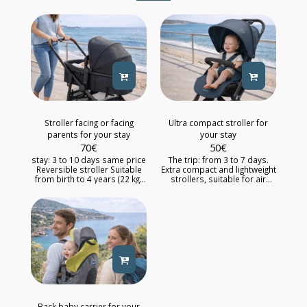
Stroller facing or facing
Ultra compact stroller for
parents for your stay
your stay
70
€
50
€
stay: 3 to 10 days same price
The trip: from 3 to 7 days.
Reversible stroller Suitable
Extra compact and lightweight
from birth to 4 years (22 kg)
strollers, suitable for air
Designed for urban life, the
travel and urban travel. From
brand new Balios stroller, the
birth to 3 years (4 years for
nania giulia or the kinderkraft
some models). One-hand
3 in 1 offers your child all the
folding at the handle.
flexibility and the comfort he
Compact dimensions when
needs. Deposit of €150 for
folded: 21 x 47 x 56 cm.
the rental of this stroller
Stands upright when folded.
Large, multi-position reclining
seat with a lie-flat position.
Back baby carrier for your