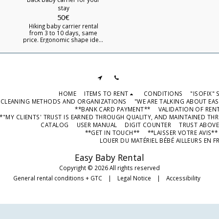
stay
50
€
Hiking baby carrier rental
from 3 to 10 days, same
price. Ergonomic shape ideal
for walks with babies from 6
months to 15 kg (3 years)
Adjustable to 4 heights
Padded seat adjustable in
height and width Numerous
storage areas Anti-UV50
sunshade canopy
HOME
ITEMS TO RENT
CONDITIONS
"ISOFIX"
CLEANING METHODS AND ORGANIZATIONS
"WE ARE TALKING ABOUT EAS
**BANK CARD PAYMENT**
VALIDATION OF REN
*"MY CLIENTS' TRUST IS EARNED THROUGH QUALITY, AND MAINTAINED TH
CATALOG
USER MANUAL
DIGIT COUNTER
TRUST ABOVE
**GET IN TOUCH**
**LAISSER VOTRE AVIS*
LOUER DU MATÉRIEL BÉBÉ AILLEURS EN F
Easy Baby Rental
Copyright © 2026 All rights reserved
General rental conditions + GTC
|
Legal Notice
|
Accessibility