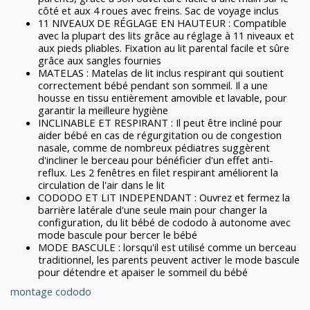
côté et aux 4 roues avec freins. Sac de voyage inclus
11 NIVEAUX DE RÉGLAGE EN HAUTEUR : Compatible
avec la plupart des lits grâce au réglage à 11 niveaux et
aux pieds pliables. Fixation au lit parental facile et sûre
grâce aux sangles fournies
MATELAS : Matelas de lit inclus respirant qui soutient
correctement bébé pendant son sommeil. Il a une
housse en tissu entièrement amovible et lavable, pour
garantir la meilleure hygiène
INCLINABLE ET RESPIRANT : Il peut être incliné pour
aider bébé en cas de régurgitation ou de congestion
nasale, comme de nombreux pédiatres suggèrent
d'incliner le berceau pour bénéficier d'un effet anti-
reflux. Les 2 fenêtres en filet respirant améliorent la
circulation de l'air dans le lit
CODODO ET LIT INDEPENDANT : Ouvrez et fermez la
barrière latérale d'une seule main pour changer la
configuration, du lit bébé de cododo à autonome avec
mode bascule pour bercer le bébé
MODE BASCULE : lorsqu'il est utilisé comme un berceau
traditionnel, les parents peuvent activer le mode bascule
pour détendre et apaiser le sommeil du bébé
montage cododo