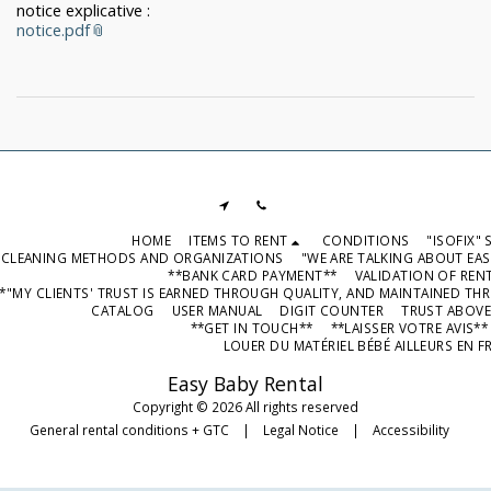
notice explicative :
notice.pdf
HOME
ITEMS TO RENT
CONDITIONS
"ISOFIX"
CLEANING METHODS AND ORGANIZATIONS
"WE ARE TALKING ABOUT EAS
**BANK CARD PAYMENT**
VALIDATION OF REN
*"MY CLIENTS' TRUST IS EARNED THROUGH QUALITY, AND MAINTAINED TH
CATALOG
USER MANUAL
DIGIT COUNTER
TRUST ABOVE
**GET IN TOUCH**
**LAISSER VOTRE AVIS*
LOUER DU MATÉRIEL BÉBÉ AILLEURS EN F
Easy Baby Rental
Copyright © 2026 All rights reserved
General rental conditions + GTC
|
Legal Notice
|
Accessibility