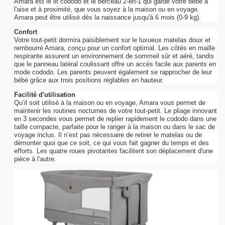
Amara est le lit cododo et le berceau 2-en-1 qui garde votre bébé à
l'aise et à proximité, que vous soyez à la maison ou en voyage.
Amara peut être utilisé dès la naissance jusqu'à 6 mois (0-9 kg).
Confort
Votre tout-petit dormira paisiblement sur le luxueux matelas doux et
rembourré Amara, conçu pour un confort optimal. Les côtés en maille
respirante assurent un environnement de sommeil sûr et aéré, tandis
que le panneau latéral coulissant offre un accès facile aux parents en
mode cododo. Les parents peuvent également se rapprocher de leur
bébé grâce aux trois positions réglables en hauteur.
Facilité d'utilisation
Qu’il soit utilisé à la maison ou en voyage, Amara vous permet de
maintenir les routines nocturnes de votre tout-petit. Le pliage innovant
en 3 secondes vous permet de replier rapidement le cododo dans une
taille compacte, parfaite pour le ranger à la maison ou dans le sac de
voyage inclus. Il n’est pas nécessaire de retirer le matelas ou de
démonter quoi que ce soit, ce qui vous fait gagner du temps et des
efforts. Les quatre roues pivotantes facilitent son déplacement d'une
pièce à l'autre.